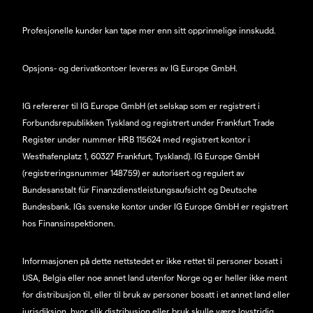
Profesjonelle kunder kan tape mer enn sitt opprinnelige innskudd.
Opsjons- og derivatkontoer leveres av IG Europe GmbH.
IG refererer til IG Europe GmbH (et selskap som er registrert i
Forbundsrepublikken Tyskland og registrert under Frankfurt Trade
Register under nummer HRB 115624 med registrert kontor i
Westhafenplatz 1, 60327 Frankfurt, Tyskland). IG Europe GmbH
(registreringsnummer 148759) er autorisert og regulert av
Bundesanstalt für Finanzdienstleistungsaufsicht og Deutsche
Bundesbank. IGs svenske kontor under IG Europe GmbH er registrert
hos Finansinspektionen.
Informasjonen på dette nettstedet er ikke rettet til personer bosatt i
USA, Belgia eller noe annet land utenfor Norge og er heller ikke ment
for distribusjon til, eller til bruk av personer bosatt i et annet land eller
jurisdiksjon, hvor slik distribusjon eller bruk skulle være lovstridig.