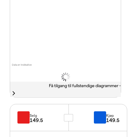
Data er indikative
Få tilgang til fullstendige diagrammer -
Selg
Kjøp
149.5
149.5