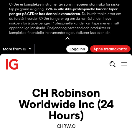
CFDer er komplekse instrumenter som innebærer stor risiko for raske
tap på grunn av giring.
72% av alle ikke-profesjonelle kunder taper
penger på CFDer hos denne leverandøren.
Du burde tenke etter om
du forstår hvordan CFDer fungerer og om du har råd til den høye
risikoen for å tape penger. Profesjonelle kunder kan tape mer enn sitt
opprinnelige innskudd. Opsjoner og børshandlede produkter er
komplekse finansielle instrumenter og du risikerer kapitalen din.
More from IG
Logg inn
Åpne tradingkonto
CH Robinson
Worldwide Inc (24
Hours)
CHRW.O