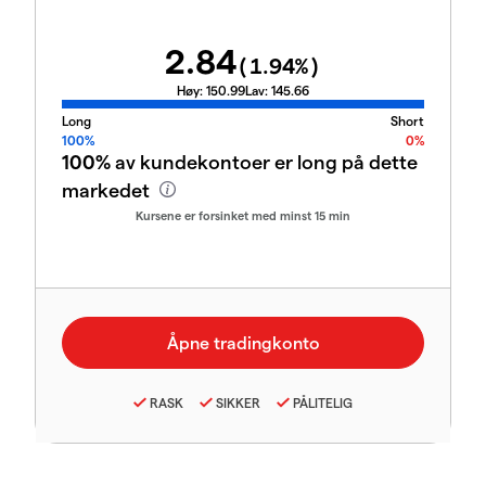
2.84
(
1.94
%)
Høy:
150.99
Lav:
145.66
Long
Short
100%
0%
100%
av kundekontoer er long på dette
markedet
Kursene er forsinket med minst 15 min
RASK
SIKKER
PÅLITELIG