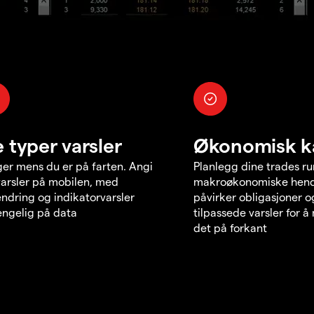
e typer varsler
Økonomisk k
er mens du er på farten. Angi
Planlegg dine trades r
varsler på mobilen, med
makroøkonomiske hend
endring og indikatorvarsler
påvirker obligasjoner o
jengelig på data
tilpassede varsler for 
det på forkant