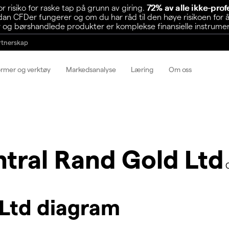
risiko for raske tap på grunn av giring.
72% av alle ikke-pro
n CFDer fungerer og om du har råd til den høye risikoen for å
 og børshandlede produkter er komplekse finansielle instrumente
rtnerskap
ormer og verktøy
Markedsanalyse
Læring
Om oss
tral Rand Gold Ltd
 Ltd diagram