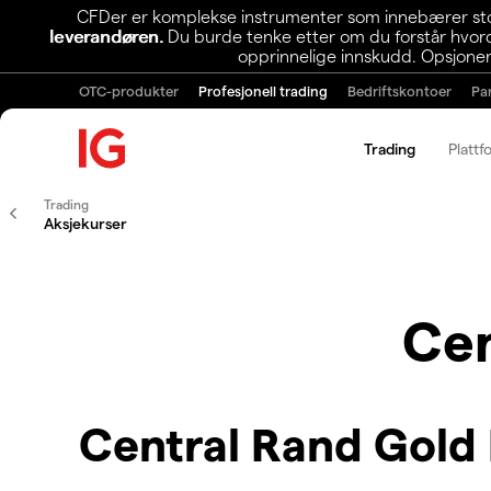
CFDer er komplekse instrumenter som innebærer stor 
leverandøren.
Du burde tenke etter om du forstår hvorda
opprinnelige innskudd. Opsjoner
OTC-produkter
Profesjonell trading
Bedriftskontoer
Pa
Trading
Plattf
Trading
Aksjekurser
Cen
Central Rand Gold