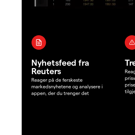
Nyhetsfeed fra
Tr
Reuters
Reag
pris
Reager på de ferskeste
pris
markedsnyhetene og analysere i
tilg
appen, der du trenger det