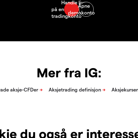
Mer fra IG:
je du også er interesser