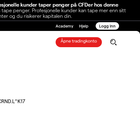
fesjonelle kunder taper penger på CFDer hos denne
 tape penger. Profesjonelle kunder kan tape mer enn sitt
r og du risikerer kapitalen din.
Academy
Hjelp
Logg inn
Åpne tradingkonto
CRND.L^K17