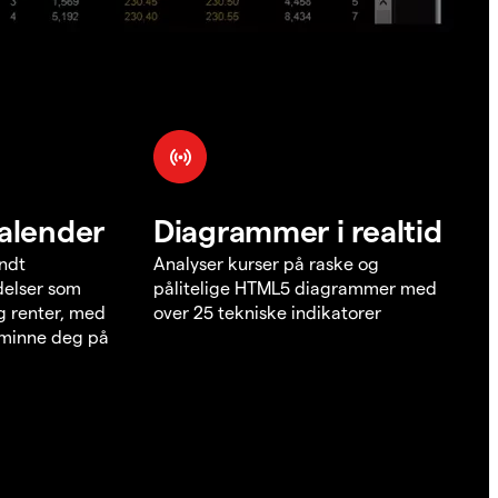
alender
Diagrammer i realtid
undt
Analyser kurser på raske og
elser som
pålitelige HTML5 diagrammer med
g renter, med
over 25 tekniske indikatorer
å minne deg på