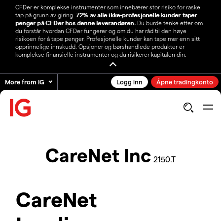
CFDer er komplekse instrumenter som innebærer stor risiko for raske
tap på grunn av giring.
72% av alle ikke-profesjonelle kunder taper
penger på CFDer hos denne leverandøren.
Du burde tenke etter om
du forstår hvordan CFDer fungerer og om du har råd til den høye
risikoen for å tape penger. Profesjonelle kunder kan tape mer enn sitt
opprinnelige innskudd. Opsjoner og børshandlede produkter er
komplekse finansielle instrumenter og du risikerer kapitalen din.
More from IG
Logg inn
Åpne tradingkonto
CareNet Inc
2150.T
CareNet