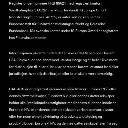
Register under nummer HRB 115624 med registrert kontor i
Westhafenplatz 1, 60327 Frankfurt, Tyskland). IG Europe GmbH
(registreringsnummer 148759) er autorisert og regulert av
Bundesanstalt für Finanzdienstleistungsaufsicht og Deutsche
Bundesbank. IGs svenske kontor under IG Europe GmbH er registrert
hos Finansinspektionen.
Informasjonen på dette nettstedet er ikke rettet til personer bosatt i
USA, Belgia eller noe annet land utenfor Norge og er heller ikke ment
for distribusjon til, eller til bruk av personer bosatt i et annet land eller
jurisdiksjon, hvor slik distribusjon eller bruk skulle være lovstridig.
CAC 40® er et registrert varemerke som tilhører Euronext N.V. eller
dennes datterselskaper. Euronext N.V. eller dennes datterselskaper
holder alle (intellektuelle) rettigheter med hensyn til denne Indeksen.
Euronext N.V. eller dennes datterselskaper verken sponser, støtter
eller har noen annen påvirkning på produktets utsteding og
produkttilbudet. Euronext N.V. og dennes datterselskaper sier fra seg