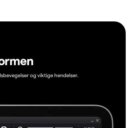
formen
sbevegelser og viktige hendelser.