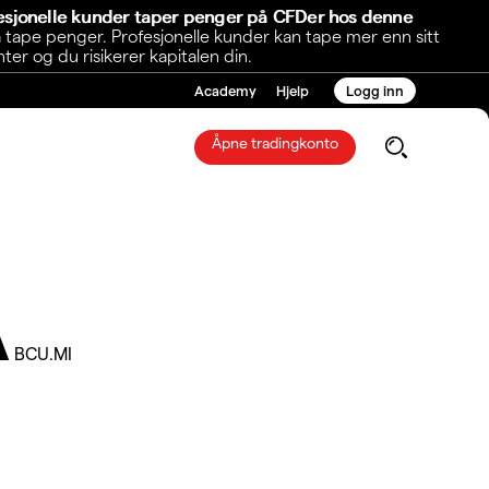
fesjonelle kunder taper penger på CFDer hos denne
 tape penger. Profesjonelle kunder kan tape mer enn sitt
r og du risikerer kapitalen din.
Academy
Hjelp
Logg inn
Åpne tradingkonto
A
BCU.MI