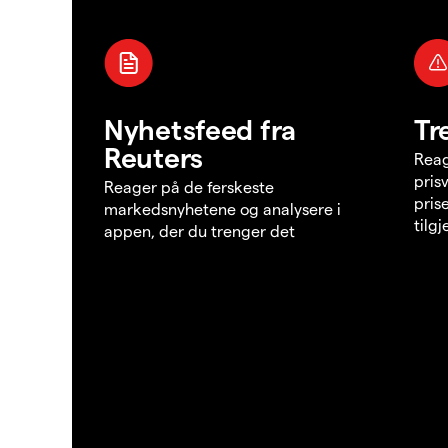
Nyhetsfeed fra
Tr
Reuters
Reag
pris
Reager på de ferskeste
pris
markedsnyhetene og analysere i
tilg
appen, der du trenger det