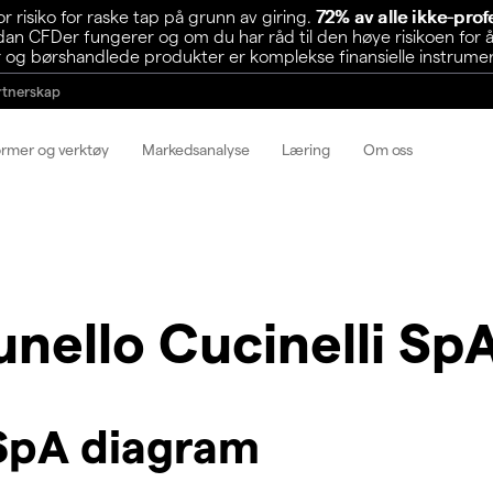
risiko for raske tap på grunn av giring.
72% av alle ikke-pro
n CFDer fungerer og om du har råd til den høye risikoen for å
 og børshandlede produkter er komplekse finansielle instrumente
rtnerskap
ormer og verktøy
Markedsanalyse
Læring
Om oss
unello Cucinelli Sp
 SpA diagram