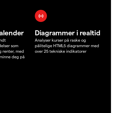
alender
Diagrammer i realtid
undt
Analyser kurser på raske og
elser som
pålitelige HTML5 diagrammer med
g renter, med
over 25 tekniske indikatorer
å minne deg på