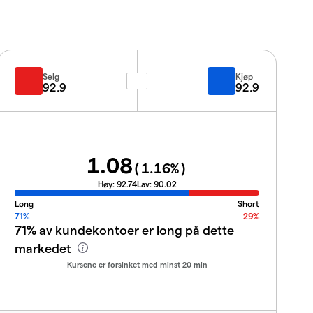
Selg
Kjøp
92.9
92.9
1.08
(
1.16
%)
Høy:
92.74
Lav:
90.02
Long
Short
71%
29%
71%
av kundekontoer er long på dette
markedet
Kursene er forsinket med minst 20 min