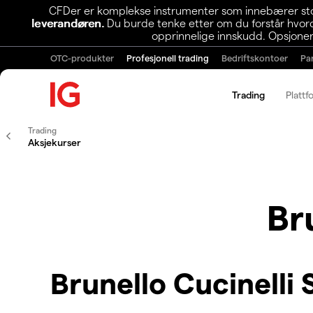
CFDer er komplekse instrumenter som innebærer stor 
leverandøren.
Du burde tenke etter om du forstår hvorda
opprinnelige innskudd. Opsjoner
OTC-produkter
Profesjonell trading
Bedriftskontoer
Pa
Trading
Plattf
Trading
Aksjekurser
Br
Brunello Cucinelli