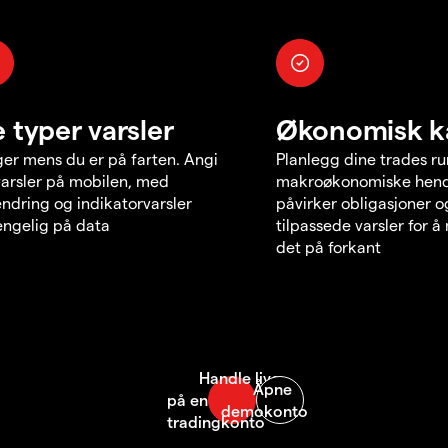
e typer varsler
Økonomisk k
er mens du er på farten. Angi
Planlegg dine trades r
varsler på mobilen, med
makroøkonomiske hend
endring og indikatorvarsler
påvirker obligasjoner o
jengelig på data
tilpassede varsler for 
det på forkant