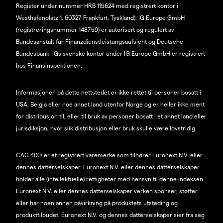
Register under nummer HRB 115624 med registrert kontor i
Westhafenplatz 1, 60327 Frankfurt, Tyskland). IG Europe GmbH
(registreringsnummer 148759) er autorisert og regulert av
Bundesanstalt für Finanzdienstleistungsaufsicht og Deutsche
Bundesbank. IGs svenske kontor under IG Europe GmbH er registrert
hos Finansinspektionen.
Informasjonen på dette nettstedet er ikke rettet til personer bosatt i
USA, Belgia eller noe annet land utenfor Norge og er heller ikke ment
for distribusjon til, eller til bruk av personer bosatt i et annet land eller
jurisdiksjon, hvor slik distribusjon eller bruk skulle være lovstridig.
CAC 40® er et registrert varemerke som tilhører Euronext N.V. eller
dennes datterselskaper. Euronext N.V. eller dennes datterselskaper
holder alle (intellektuelle) rettigheter med hensyn til denne Indeksen.
Euronext N.V. eller dennes datterselskaper verken sponser, støtter
eller har noen annen påvirkning på produktets utsteding og
produkttilbudet. Euronext N.V. og dennes datterselskaper sier fra seg