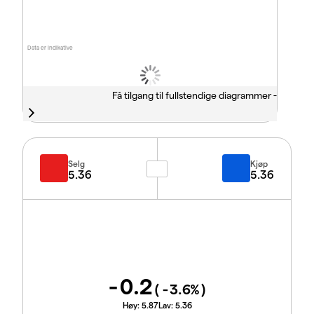
Data er indikative
Få tilgang til fullstendige diagrammer -
Selg
Kjøp
5.36
5.36
-0.2
(
-3.6
%)
Høy:
5.87
Lav:
5.36