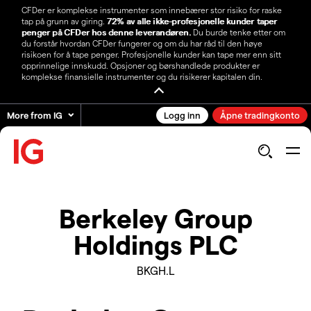
CFDer er komplekse instrumenter som innebærer stor risiko for raske
tap på grunn av giring.
72% av alle ikke-profesjonelle kunder taper
penger på CFDer hos denne leverandøren.
Du burde tenke etter om
du forstår hvordan CFDer fungerer og om du har råd til den høye
risikoen for å tape penger. Profesjonelle kunder kan tape mer enn sitt
opprinnelige innskudd. Opsjoner og børshandlede produkter er
komplekse finansielle instrumenter og du risikerer kapitalen din.
More from IG
Logg inn
Åpne tradingkonto
Berkeley Group
Holdings PLC
BKGH.L