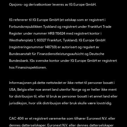
Opsjons- og derivatkontoer leveres av IG Europe GmbH.
IG refererer til IG Europe GmbH (et selskap som er registrert i
Forbundsrepublikken Tyskland og registrert under Frankfurt Trade
Register under nummer HRB 115624 med registrert kontor i
Westhafenplatz 1, 60327 Frankfurt, Tyskland). IG Europe GmbH
(registreringsnummer 148759) er autorisert og regulert av
Bundesanstalt für Finanzdienstleistungsaufsicht og Deutsche
Bundesbank. IGs svenske kontor under IG Europe GmbH er registrert
hos Finansinspektionen.
Informasjonen på dette nettstedet er ikke rettet til personer bosatt i
USA, Belgia eller noe annet land utenfor Norge og er heller ikke ment
for distribusjon til, eller til bruk av personer bosatt i et annet land eller
jurisdiksjon, hvor slik distribusjon eller bruk skulle være lovstridig.
CAC 40® er et registrert varemerke som tilhører Euronext N.V. eller
dennes datterselskaper. Euronext N.V. eller dennes datterselskaper