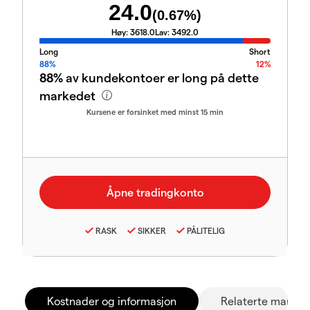
24.0
(
0.67
%)
Høy:
3618.0
Lav:
3492.0
Long
Short
88%
12%
88%
av kundekontoer er long på dette
markedet
Kursene er forsinket med minst 15 min
RASK
SIKKER
PÅLITELIG
Kostnader og informasjon
Relaterte marked