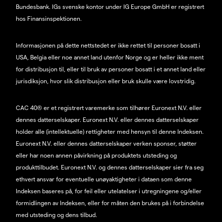
Bundesbank. IGs svenske kontor under IG Europe GmbH er registrert
hos Finansinspektionen.
Informasjonen på dette nettstedet er ikke rettet til personer bosatt i
USA, Belgia eller noe annet land utenfor Norge og er heller ikke ment
for distribusjon til, eller til bruk av personer bosatt i et annet land eller
jurisdiksjon, hvor slik distribusjon eller bruk skulle være lovstridig.
CAC 40® er et registrert varemerke som tilhører Euronext N.V. eller
dennes datterselskaper. Euronext N.V. eller dennes datterselskaper
holder alle (intellektuelle) rettigheter med hensyn til denne Indeksen.
Euronext N.V. eller dennes datterselskaper verken sponser, støtter
eller har noen annen påvirkning på produktets utsteding og
produkttilbudet. Euronext N.V. og dennes datterselskaper sier fra seg
ethvert ansvar for eventuelle unøyaktigheter i dataen som denne
Indeksen baseres på, for feil eller utelatelser i utregningene og/eller
formidlingen av Indeksen, eller for måten den brukes på i forbindelse
med utsteding og dens tilbud.