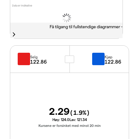
Data er indikative
Få tilgang til fullstendige diagrammer -
Selg
Kjøp
122.86
122.86
2.29
(
1.9
%)
Høy:
124.0
Lav:
121.34
Kursene er forsinket med minst 20 min