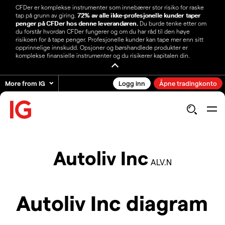
CFDer er komplekse instrumenter som innebærer stor risiko for raske
tap på grunn av giring.
72% av alle ikke-profesjonelle kunder taper
penger på CFDer hos denne leverandøren.
Du burde tenke etter om
du forstår hvordan CFDer fungerer og om du har råd til den høye
risikoen for å tape penger. Profesjonelle kunder kan tape mer enn sitt
opprinnelige innskudd. Opsjoner og børshandlede produkter er
komplekse finansielle instrumenter og du risikerer kapitalen din.
More from IG
Logg inn
Åpne tradingkonto
Autoliv Inc
ALV.N
Autoliv Inc diagram