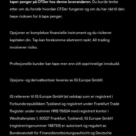
taper penger på CFDer hos denne leverandøren.
Du burde tenke
etter om du forstår hvordan CFDer fungerer og om du har råd til den
høye risikoen for å tape penger.
Opsjoner er komplekse finansielle instrument og du risikerer
kapitalen din. Tap kan forekomme ekstremt raskt. All trading
involverer risiko.
Profesjonelle kunder kan tape mer enn sitt opprinnelige innskudd.
Opsjons- og derivatkontoer leveres av IG Europe GmbH.
IG refererer til IG Europe GmbH (et selskap som er registrert i
Forbundsrepublikken Tyskland og registrert under Frankfurt Trade
Register under nummer HRB 115624 med registrert kontor i
Westhafenplatz 1, 60327 Frankfurt, Tyskland). IG Europe GmbH
(registreringsnummer 148759) er autorisert og regulert av
Bundesanstalt für Finanzdienstleistungsaufsicht og Deutsche