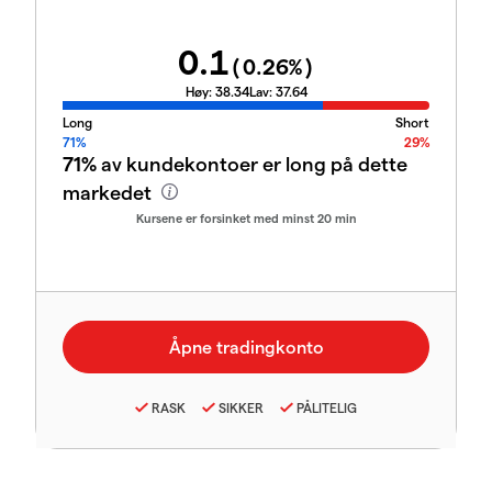
0.1
(
0.26
%)
Høy:
38.34
Lav:
37.64
Long
Short
71%
29%
71%
av kundekontoer er long på dette
markedet
Kursene er forsinket med minst 20 min
RASK
SIKKER
PÅLITELIG