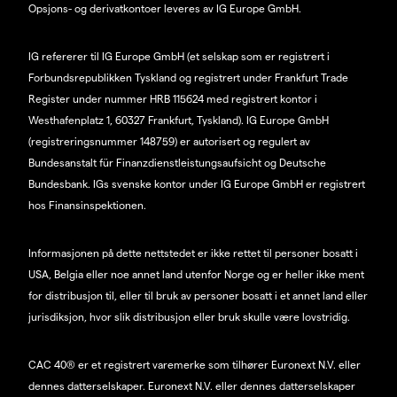
Opsjons- og derivatkontoer leveres av IG Europe GmbH.
IG refererer til IG Europe GmbH (et selskap som er registrert i
Forbundsrepublikken Tyskland og registrert under Frankfurt Trade
Register under nummer HRB 115624 med registrert kontor i
Westhafenplatz 1, 60327 Frankfurt, Tyskland). IG Europe GmbH
(registreringsnummer 148759) er autorisert og regulert av
Bundesanstalt für Finanzdienstleistungsaufsicht og Deutsche
Bundesbank. IGs svenske kontor under IG Europe GmbH er registrert
hos Finansinspektionen.
Informasjonen på dette nettstedet er ikke rettet til personer bosatt i
USA, Belgia eller noe annet land utenfor Norge og er heller ikke ment
for distribusjon til, eller til bruk av personer bosatt i et annet land eller
jurisdiksjon, hvor slik distribusjon eller bruk skulle være lovstridig.
CAC 40® er et registrert varemerke som tilhører Euronext N.V. eller
dennes datterselskaper. Euronext N.V. eller dennes datterselskaper