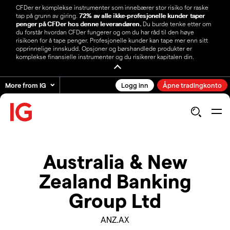
CFDer er komplekse instrumenter som innebærer stor risiko for raske
tap på grunn av giring.
72% av alle ikke-profesjonelle kunder taper
penger på CFDer hos denne leverandøren.
Du burde tenke etter om
du forstår hvordan CFDer fungerer og om du har råd til den høye
risikoen for å tape penger. Profesjonelle kunder kan tape mer enn sitt
opprinnelige innskudd. Opsjoner og børshandlede produkter er
komplekse finansielle instrumenter og du risikerer kapitalen din.
More from IG
Logg inn
Åpne tradingkonto
Australia & New
Zealand Banking
Group Ltd
ANZ.AX