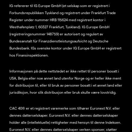
IG refererer til IG Europe GmbH (et selskap som er registrert i
Forbundsrepublikken Tyskland og registrert under Frankfurt Trade
Register under nummer HRB 115624 med registrert kontor i
Westhafenplatz 1, 60327 Frankfurt, Tyskland). IG Europe GmbH
(registreringsnummer 148759) er autorisert og regulert av
Bundesanstalt für Finanzdienstleistungsaufsicht og Deutsche
Bundesbank. IGs svenske kontor under IG Europe GmbH er registrert
hos Finansinspektionen.
Informasjonen på dette nettstedet er ikke rettet til personer bosatt i
USA, Belgia eller noe annet land utenfor Norge og er heller ikke ment
for distribusjon til, eller til bruk av personer bosatt i et annet land eller
jurisdiksjon, hvor slik distribusjon eller bruk skulle være lovstridig.
CAC 40® er et registrert varemerke som tilhører Euronext N.V. eller
dennes datterselskaper. Euronext N.V. eller dennes datterselskaper
holder alle (intellektuelle) rettigheter med hensyn til denne Indeksen.
Euronext N.V. eller dennes datterselskaper verken sponser, støtter