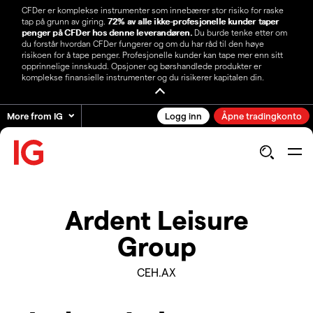
CFDer er komplekse instrumenter som innebærer stor risiko for raske
tap på grunn av giring.
72% av alle ikke-profesjonelle kunder taper
penger på CFDer hos denne leverandøren.
Du burde tenke etter om
du forstår hvordan CFDer fungerer og om du har råd til den høye
risikoen for å tape penger. Profesjonelle kunder kan tape mer enn sitt
opprinnelige innskudd. Opsjoner og børshandlede produkter er
komplekse finansielle instrumenter og du risikerer kapitalen din.
More from IG
Logg inn
Åpne tradingkonto
Ardent Leisure
Group
CEH.AX