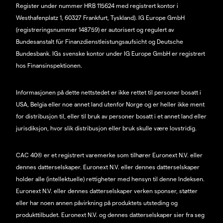
Register under nummer HRB 115624 med registrert kontor i
Westhafenplatz 1, 60327 Frankfurt, Tyskland). IG Europe GmbH
(registreringsnummer 148759) er autorisert og regulert av
Bundesanstalt für Finanzdienstleistungsaufsicht og Deutsche
Bundesbank. IGs svenske kontor under IG Europe GmbH er registrert
hos Finansinspektionen.
Informasjonen på dette nettstedet er ikke rettet til personer bosatt i
USA, Belgia eller noe annet land utenfor Norge og er heller ikke ment
for distribusjon til, eller til bruk av personer bosatt i et annet land eller
jurisdiksjon, hvor slik distribusjon eller bruk skulle være lovstridig.
CAC 40® er et registrert varemerke som tilhører Euronext N.V. eller
dennes datterselskaper. Euronext N.V. eller dennes datterselskaper
holder alle (intellektuelle) rettigheter med hensyn til denne Indeksen.
Euronext N.V. eller dennes datterselskaper verken sponser, støtter
eller har noen annen påvirkning på produktets utsteding og
produkttilbudet. Euronext N.V. og dennes datterselskaper sier fra seg