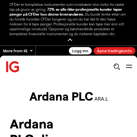
CFDer er komplekse instrumenter som innebærer stor risiko for raske
tap på grunn av giring.
72% av alle ikke-profesjonelle kunder taper
penger på CFDer hos denne leverandøren.
Du burde tenke etter om
du forstår hvordan CFDer fungerer og om du har råd til den høye
risikoen for å tape penger. Profesjonelle kunder kan tape mer enn sitt
opprinnelige innskudd. Opsjoner og børshandlede produkter er
komplekse finansielle instrumenter og du risikerer kapitalen din.
More from IG
Logg inn
Åpne tradingkonto
Ardana PLC
ARA.L
Ardana