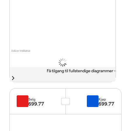
Data er indikative
Få tilgang til fullstendige diagrammer -
Selg
Kjøp
699.77
699.77