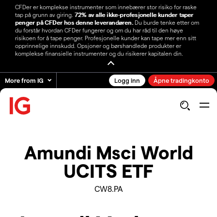
CFDer er komplekse instrumenter som innebærer stor risiko for raske
tap på grunn av giring.
72% av alle ikke-profesjonelle kunder taper
penger på CFDer hos denne leverandøren.
Du burde tenke etter om
du forstår hvordan CFDer fungerer og om du har råd til den høye
risikoen for å tape penger. Profesjonelle kunder kan tape mer enn sitt
opprinnelige innskudd. Opsjoner og børshandlede produkter er
komplekse finansielle instrumenter og du risikerer kapitalen din.
More from IG
Logg inn
Åpne tradingkonto
Amundi Msci World
UCITS ETF
CW8.PA