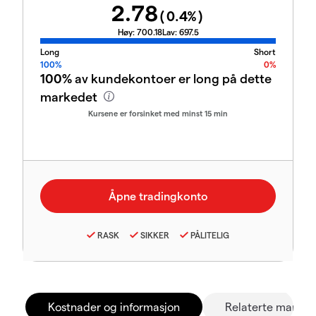
2.78
(
0.4
%)
Høy:
700.18
Lav:
697.5
Long
Short
100%
0%
100%
av kundekontoer er long på dette
markedet
Kursene er forsinket med minst 15 min
RASK
SIKKER
PÅLITELIG
Kostnader og informasjon
Relaterte marked