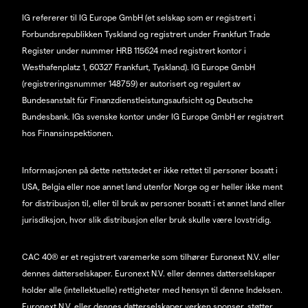
IG refererer til IG Europe GmbH (et selskap som er registrert i
Forbundsrepublikken Tyskland og registrert under Frankfurt Trade
Register under nummer HRB 115624 med registrert kontor i
Westhafenplatz 1, 60327 Frankfurt, Tyskland). IG Europe GmbH
(registreringsnummer 148759) er autorisert og regulert av
Bundesanstalt für Finanzdienstleistungsaufsicht og Deutsche
Bundesbank. IGs svenske kontor under IG Europe GmbH er registrert
hos Finansinspektionen.
Informasjonen på dette nettstedet er ikke rettet til personer bosatt i
USA, Belgia eller noe annet land utenfor Norge og er heller ikke ment
for distribusjon til, eller til bruk av personer bosatt i et annet land eller
jurisdiksjon, hvor slik distribusjon eller bruk skulle være lovstridig.
CAC 40® er et registrert varemerke som tilhører Euronext N.V. eller
dennes datterselskaper. Euronext N.V. eller dennes datterselskaper
holder alle (intellektuelle) rettigheter med hensyn til denne Indeksen.
Euronext N.V. eller dennes datterselskaper verken sponser, støtter