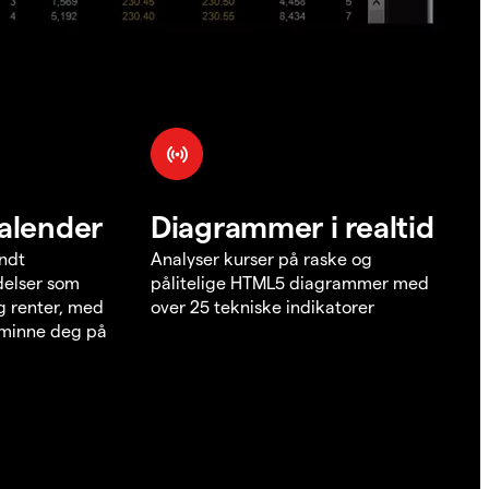
alender
Diagrammer i realtid
undt
Analyser kurser på raske og
elser som
pålitelige HTML5 diagrammer med
g renter, med
over 25 tekniske indikatorer
å minne deg på