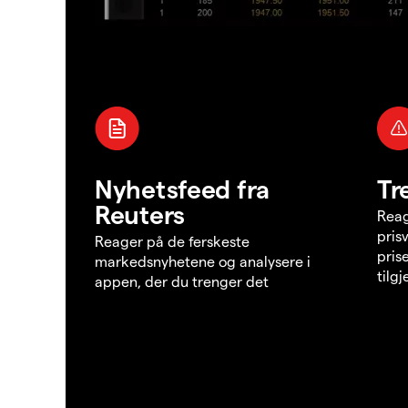
Nyhetsfeed fra
Tr
Reuters
Reag
pris
Reager på de ferskeste
pris
markedsnyhetene og analysere i
tilg
appen, der du trenger det