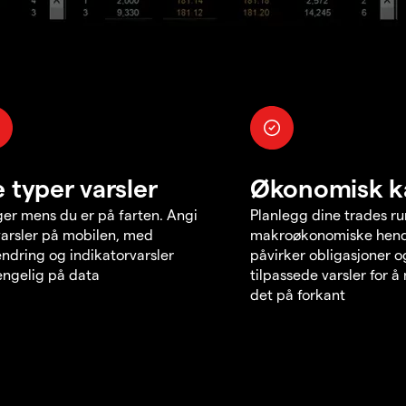
e typer varsler
Økonomisk k
er mens du er på farten. Angi
Planlegg dine trades r
varsler på mobilen, med
makroøkonomiske hend
endring og indikatorvarsler
påvirker obligasjoner o
jengelig på data
tilpassede varsler for 
det på forkant