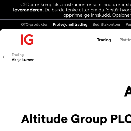
CFDer er komplekse instrumenter som innebærer stor 
leverandøren.
Du burde tenke etter om du forstår hvorda
opprinnelige innskudd. Opsjoner
OTC-produkter
Profesjonell trading
Bedriftskontoer
Pa
Trading
Plattf
Trading
Aksjekurser
Altitude Group PL