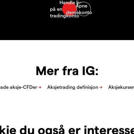
Mer fra IG:
je du også er interesser