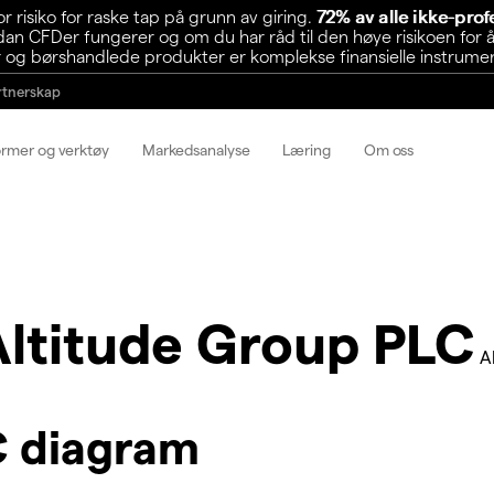
risiko for raske tap på grunn av giring.
72% av alle ikke-pro
n CFDer fungerer og om du har råd til den høye risikoen for å
 og børshandlede produkter er komplekse finansielle instrumente
rtnerskap
ormer og verktøy
Markedsanalyse
Læring
Om oss
Altitude Group PLC
A
C diagram