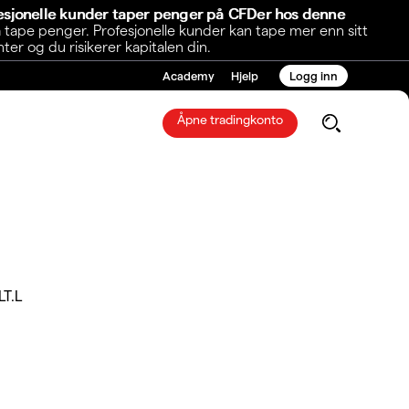
fesjonelle kunder taper penger på CFDer hos denne
 tape penger. Profesjonelle kunder kan tape mer enn sitt
r og du risikerer kapitalen din.
Academy
Hjelp
Logg inn
Åpne tradingkonto
LT.L