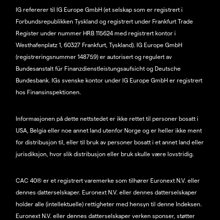
IG refererer til IG Europe GmbH (et selskap som er registrert i
Forbundsrepublikken Tyskland og registrert under Frankfurt Trade
Register under nummer HRB 115624 med registrert kontor i
Westhafenplatz 1, 60327 Frankfurt, Tyskland). IG Europe GmbH
(registreringsnummer 148759) er autorisert og regulert av
Bundesanstalt für Finanzdienstleistungsaufsicht og Deutsche
Bundesbank. IGs svenske kontor under IG Europe GmbH er registrert
hos Finansinspektionen.
Informasjonen på dette nettstedet er ikke rettet til personer bosatt i
USA, Belgia eller noe annet land utenfor Norge og er heller ikke ment
for distribusjon til, eller til bruk av personer bosatt i et annet land eller
jurisdiksjon, hvor slik distribusjon eller bruk skulle være lovstridig.
CAC 40® er et registrert varemerke som tilhører Euronext N.V. eller
dennes datterselskaper. Euronext N.V. eller dennes datterselskaper
holder alle (intellektuelle) rettigheter med hensyn til denne Indeksen.
Euronext N.V. eller dennes datterselskaper verken sponser, støtter