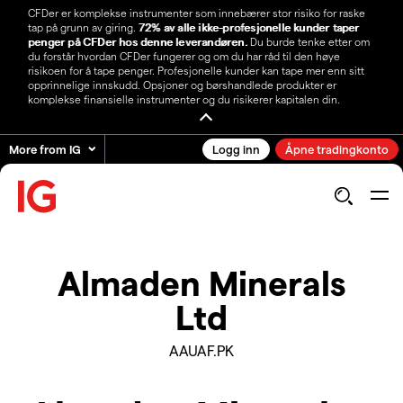
CFDer er komplekse instrumenter som innebærer stor risiko for raske
tap på grunn av giring.
72% av alle ikke-profesjonelle kunder taper
penger på CFDer hos denne leverandøren.
Du burde tenke etter om
du forstår hvordan CFDer fungerer og om du har råd til den høye
risikoen for å tape penger. Profesjonelle kunder kan tape mer enn sitt
opprinnelige innskudd. Opsjoner og børshandlede produkter er
komplekse finansielle instrumenter og du risikerer kapitalen din.
More from IG
Logg inn
Åpne tradingkonto
Almaden Minerals
Ltd
AAUAF.PK