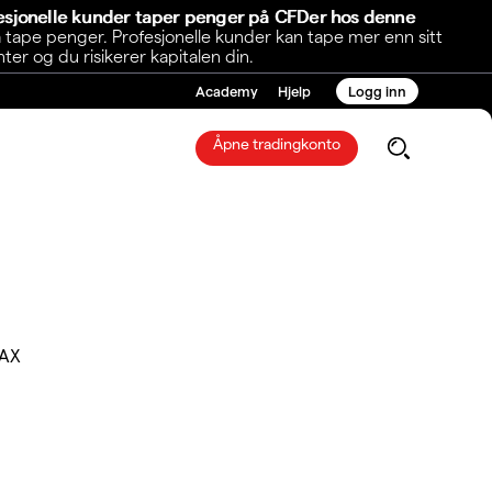
fesjonelle kunder taper penger på CFDer hos denne
 tape penger. Profesjonelle kunder kan tape mer enn sitt
r og du risikerer kapitalen din.
Academy
Hjelp
Logg inn
Åpne tradingkonto
.AX