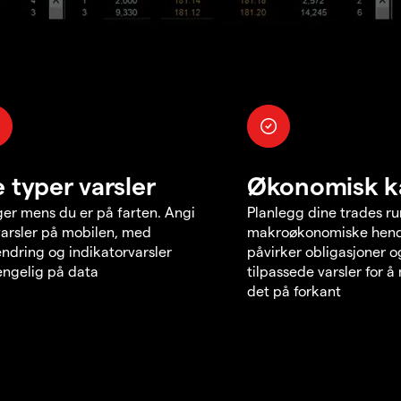
e typer varsler
Økonomisk k
er mens du er på farten. Angi
Planlegg dine trades r
varsler på mobilen, med
makroøkonomiske hend
endring og indikatorvarsler
påvirker obligasjoner o
jengelig på data
tilpassede varsler for 
det på forkant