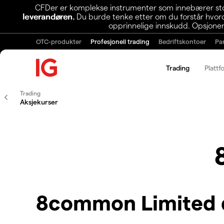
CFDer er komplekse instrumenter som innebærer stor 
leverandøren.
Du burde tenke etter om du forstår hvorda
opprinnelige innskudd. Opsjoner
OTC-produkter
Profesjonell trading
Bedriftskontoer
Pa
Trading
Plattf
Trading
Aksjekurser
8common Limited 