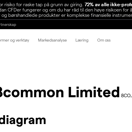
risiko for raske tap på grunn av giring.
72% av alle ikke-pro
n CFDer fungerer og om du har råd til den høye risikoen for å
 og børshandlede produkter er komplekse finansielle instrumente
rtnerskap
ormer og verktøy
Markedsanalyse
Læring
Om oss
8common Limited
8CO
diagram