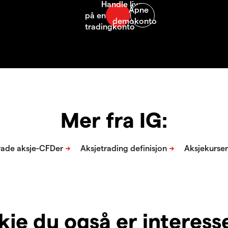
Mer fra IG:
je du også er interesser