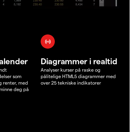
alender
Diagrammer i realtid
undt
Analyser kurser på raske og
elser som
pålitelige HTML5 diagrammer med
g renter, med
over 25 tekniske indikatorer
å minne deg på