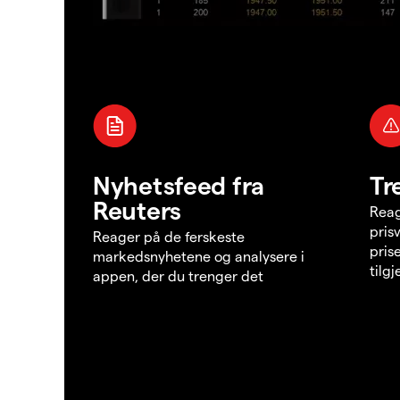
Nyhetsfeed fra
Tr
Reuters
Reag
pris
Reager på de ferskeste
pris
markedsnyhetene og analysere i
tilg
appen, der du trenger det