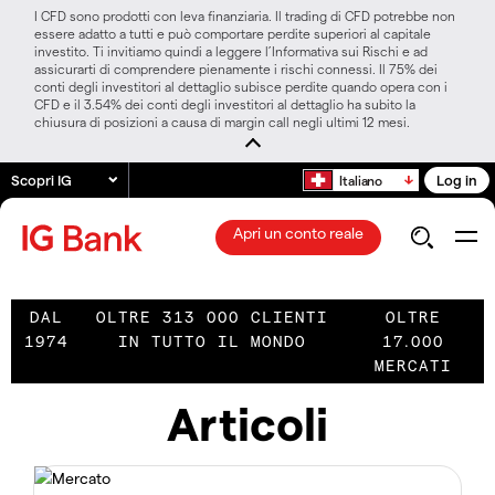
I CFD sono prodotti con leva finanziaria. Il trading di CFD potrebbe non
essere adatto a tutti e può comportare perdite superiori al capitale
investito. Ti invitiamo quindi a leggere l’Informativa sui Rischi e ad
assicurarti di comprendere pienamente i rischi connessi. Il 75% dei
conti degli investitori al dettaglio subisce perdite quando opera con i
CFD e il 3.54% dei conti degli investitori al dettaglio ha subito la
chiusura di posizioni a causa di margin call negli ultimi 12 mesi.
Scopri IG
Log in
Italiano
Apri un conto reale
DAL
OLTRE 313 000 CLIENTI
OLTRE
1974
IN TUTTO IL MONDO
17.000
MERCATI
Articoli