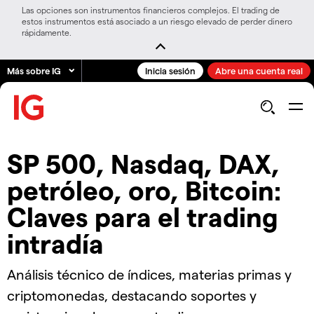
Las opciones son instrumentos financieros complejos. El trading de
estos instrumentos está asociado a un riesgo elevado de perder dinero
rápidamente.
Más sobre IG
Inicia sesión
Abre una cuenta real
SP 500, Nasdaq, DAX,
petróleo, oro, Bitcoin:
Claves para el trading
intradía
Análisis técnico de índices, materias primas y
criptomonedas, destacando soportes y