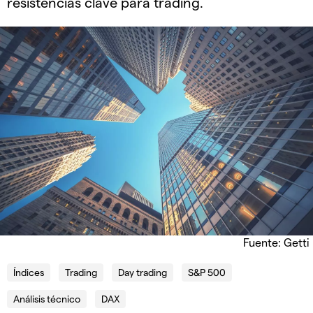
resistencias clave para trading.
Fuente: Getti
Índices
Trading
Day trading
S&P 500
Análisis técnico
DAX