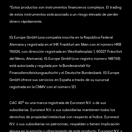
*Estos productos son instrumentos financieros complejos. El trading
de estos instrumentos está asociado a un riesgo elevado de perder
dinero rápidamente.
IG Europe GmbH (una compañía inscrita en la República Federal
Alemana y registrada en el IHK Frankfurt am Main con el número HRB
115624, con dirección registrada en Westhafenplatz 1, 60327 Fráncfort
del Meno, Alemania). IG Europe GmbH (con registro número 148759)
está autorizada y regulada por la Bundesanstalt für
Finanzdienstleistungsaufsicht y el Deutsche Bundesbank. IG Europe
GmbH ofrece sus servicios en España a través de su sucursal
registrada en la CNMV con el número 121.
®
CAC 40
es una marca registrada de Euronext N.V. o de sus
subsidiarias. Euronext N.V. o sus subsidiarias mantienen todos los
derechos de propiedad intelectual con respecto al Índice. Euronext
N.V. o sus subsidiarias no patrocinan, respaldan o tienen implicación
alguna en la emisión u ofrecimiento de este producto. Euronext N.V. y