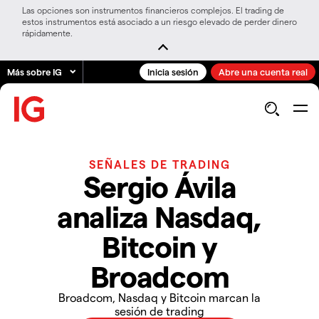
Las opciones son instrumentos financieros complejos. El trading de
estos instrumentos está asociado a un riesgo elevado de perder dinero
rápidamente.
Más sobre IG
Inicia sesión
Abre una cuenta real
SEÑALES DE TRADING
Sergio Ávila
analiza Nasdaq,
Bitcoin y
Broadcom
Broadcom, Nasdaq y Bitcoin marcan la
sesión de trading