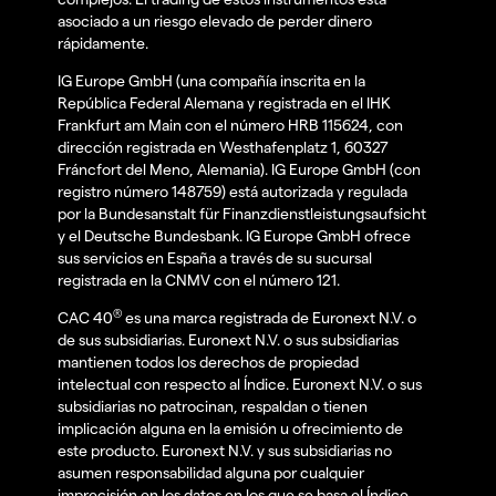
asociado a un riesgo elevado de perder dinero
rápidamente.
IG Europe GmbH (una compañía inscrita en la
República Federal Alemana y registrada en el IHK
Frankfurt am Main con el número HRB 115624, con
dirección registrada en Westhafenplatz 1, 60327
Fráncfort del Meno, Alemania). IG Europe GmbH (con
registro número 148759) está autorizada y regulada
por la Bundesanstalt für Finanzdienstleistungsaufsicht
y el Deutsche Bundesbank. IG Europe GmbH ofrece
sus servicios en España a través de su sucursal
registrada en la CNMV con el número 121.
®
CAC 40
es una marca registrada de Euronext N.V. o
de sus subsidiarias. Euronext N.V. o sus subsidiarias
mantienen todos los derechos de propiedad
intelectual con respecto al Índice. Euronext N.V. o sus
subsidiarias no patrocinan, respaldan o tienen
implicación alguna en la emisión u ofrecimiento de
este producto. Euronext N.V. y sus subsidiarias no
asumen responsabilidad alguna por cualquier
imprecisión en los datos en los que se basa el Índice,