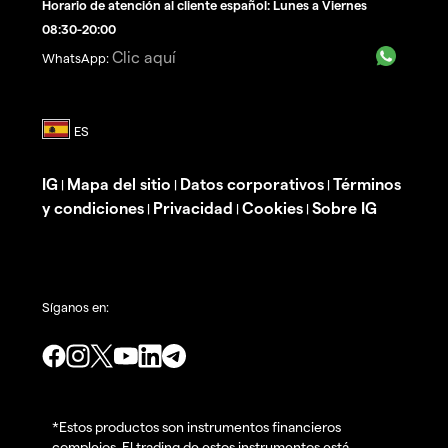
Horario de atención al cliente español: Lunes a Viernes
08:30-20:00
Clic aquí
WhatsApp:
IG
Mapa del sitio
Datos corporativos
Términos
|
|
|
y condiciones
Privacidad
Cookies
Sobre IG
|
|
|
Síganos en:
*Estos productos son instrumentos financieros
complejos. El trading de estos instrumentos está