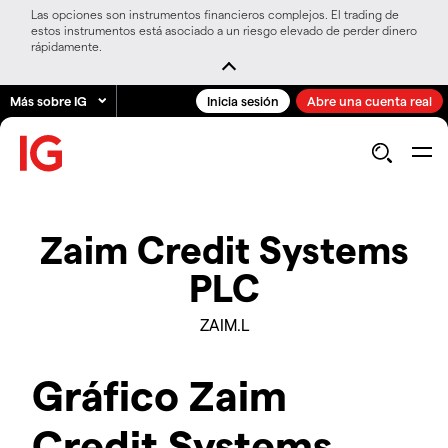
Las opciones son instrumentos financieros complejos. El trading de
estos instrumentos está asociado a un riesgo elevado de perder dinero
rápidamente.
Más sobre IG
Inicia sesión
Abre una cuenta real
Zaim Credit Systems
PLC
ZAIM.L
Gráfico Zaim
Credit Systems