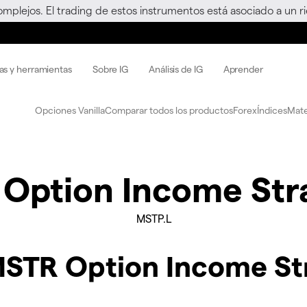
omplejos. El trading de estos instrumentos está asociado a un 
as y herramientas
Sobre IG
Análisis de IG
Aprender
Opciones Vanilla
Comparar todos los productos
Forex
Índices
Mate
Option Income Str
MSTP.L
MSTR Option Income St