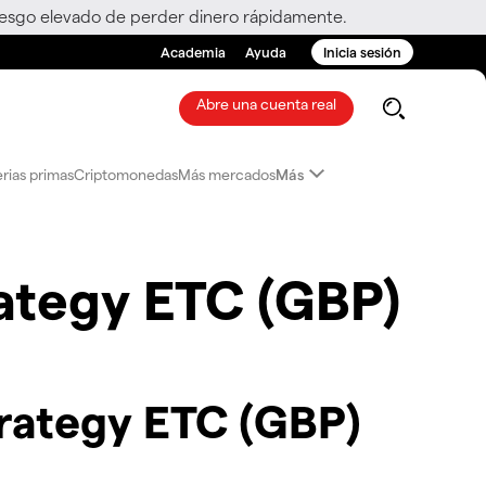
riesgo elevado de perder dinero rápidamente.
Academia
Ayuda
Inicia sesión
Abre una cuenta real
rias primas
Criptomonedas
Más mercados
Más
ategy ETC (GBP)
rategy ETC (GBP)