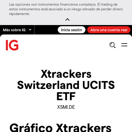
Las opciones son instrumentos financieros complejos. El trading de
estos instrumentos está asociado a un riesgo elevado de perder dinero
rápidamente.
Más sobre IG
Inicia sesión
Abre una cuenta real
Xtrackers
Switzerland UCITS
ETF
XSMI.DE
Gráfico Xtrackers