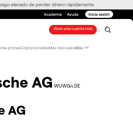
riesgo elevado de perder dinero rápidamente.
Academia
Ayuda
Inicia sesión
Abre una cuenta real
rias primas
Criptomonedas
Más mercados
Más
sche AG
WUWGn.DE
e AG