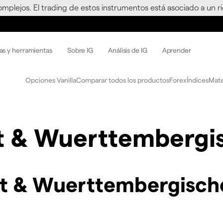
omplejos. El trading de estos instrumentos está asociado a un 
as y herramientas
Sobre IG
Análisis de IG
Aprender
Opciones Vanilla
Comparar todos los productos
Forex
Índices
Mate
t & Wuerttembergi
ot & Wuerttembergisch