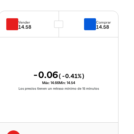
Vender
Comprar
14.58
14.58
-0.06
(
-0.41
%)
Máx:
14.66
Mín:
14.54
Los precios tienen un retraso mínimo de 15 minutos