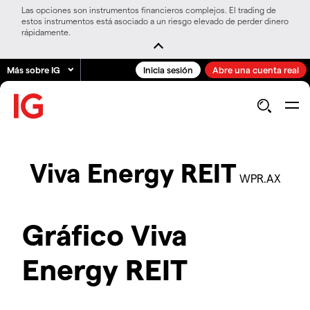
Las opciones son instrumentos financieros complejos. El trading de
estos instrumentos está asociado a un riesgo elevado de perder dinero
rápidamente.
Más sobre IG
Inicia sesión
Abre una cuenta real
Viva Energy REIT
WPR.AX
Gráfico Viva
Energy REIT