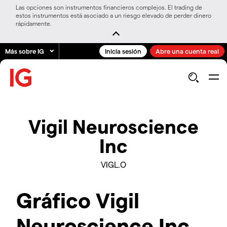
Las opciones son instrumentos financieros complejos. El trading de
estos instrumentos está asociado a un riesgo elevado de perder dinero
rápidamente.
Más sobre IG
Inicia sesión
Abre una cuenta real
Vigil Neuroscience
Inc
VIGL.O
Gráfico Vigil
Neuroscience Inc