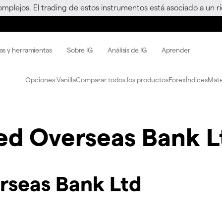
omplejos. El trading de estos instrumentos está asociado a un 
as y herramientas
Sobre IG
Análisis de IG
Aprender
Opciones Vanilla
Comparar todos los productos
Forex
Índices
Mate
ed Overseas Bank L
rseas Bank Ltd