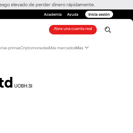
riesgo elevado de perder dinero rápidamente.
Academia
Ayuda
Inicia sesión
Abre una cuenta real
rias primas
Criptomonedas
Más mercados
Más
td
UOBH.SI