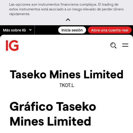
Las opciones son instrumentos financieros complejos. El trading de
estos instrumentos está asociado a un riesgo elevado de perder dinero
rápidamente.
Más sobre IG
Inicia sesión
Abre una cuenta real
Taseko Mines Limited
TKOT.L
Gráfico Taseko
Mines Limited