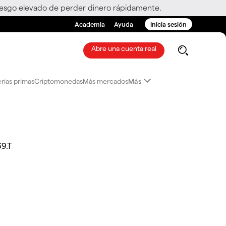
riesgo elevado de perder dinero rápidamente.
Academia
Ayuda
Inicia sesión
Abre una cuenta real
rias primas
Criptomonedas
Más mercados
Más
9.T