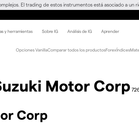
omplejos. El trading de estos instrumentos está asociado a un 
as y herramientas
Sobre IG
Análisis de IG
Aprender
Opciones Vanilla
Comparar todos los productos
Forex
Índices
Mate
Suzuki Motor Corp
726
tor Corp