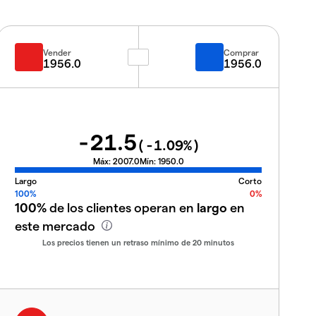
Vender
Comprar
1956.0
1956.0
-21.5
(
-1.09
%)
Máx:
2007.0
Mín:
1950.0
Largo
Corto
100%
0%
100%
de los clientes operan en
largo
en
este mercado
Los precios tienen un retraso mínimo de 20 minutos