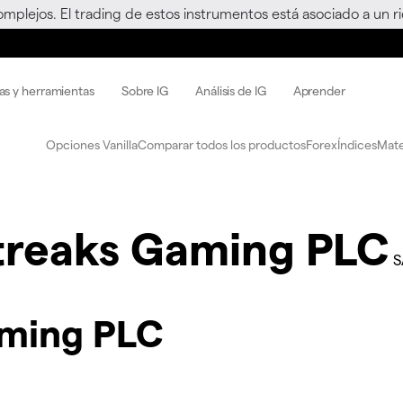
omplejos. El trading de estos instrumentos está asociado a un 
as y herramientas
Sobre IG
Análisis de IG
Aprender
Opciones Vanilla
Comparar todos los productos
Forex
Índices
Mate
treaks Gaming PLC
S
aming PLC