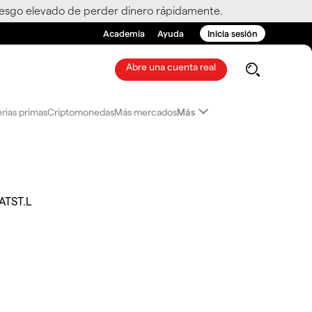
riesgo elevado de perder dinero rápidamente.
Academia
Ayuda
Inicia sesión
Abre una cuenta real
rias primas
Criptomonedas
Más mercados
Más
ATST.L