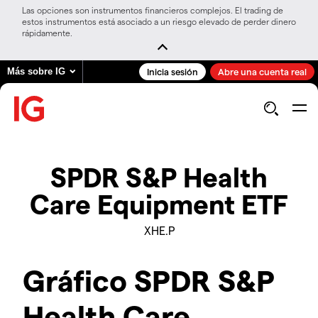
Las opciones son instrumentos financieros complejos. El trading de
estos instrumentos está asociado a un riesgo elevado de perder dinero
rápidamente.
Más sobre IG
Inicia sesión
Abre una cuenta real
SPDR S&P Health
Care Equipment ETF
XHE.P
Gráfico SPDR S&P
Health Care