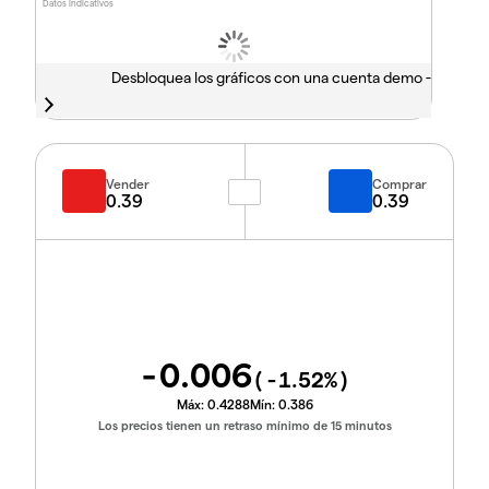
Datos indicativos
Desbloquea los gráficos con una cuenta demo -
Vender
Comprar
0.39
0.39
-0.006
(
-1.52
%)
Máx:
0.4288
Mín:
0.386
Los precios tienen un retraso mínimo de 15 minutos