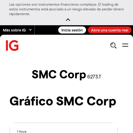
Las opciones son instrumentos financieros complejos. El trading de
estos instrumentos está asociado a un riesgo elevado de perder dinero
rápidamente.
Más sobre IG
Inicia sesión
Abre una cuenta real
SMC Corp
6273.T
Gráfico SMC Corp
1 Hora