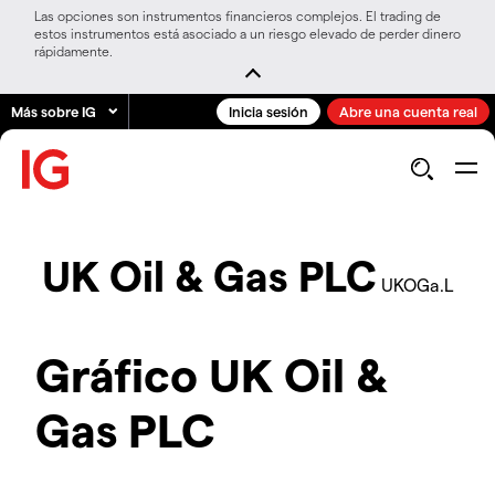
Las opciones son instrumentos financieros complejos. El trading de
estos instrumentos está asociado a un riesgo elevado de perder dinero
rápidamente.
Más sobre IG
Inicia sesión
Abre una cuenta real
UK Oil & Gas PLC
UKOGa.L
Gráfico UK Oil &
Gas PLC