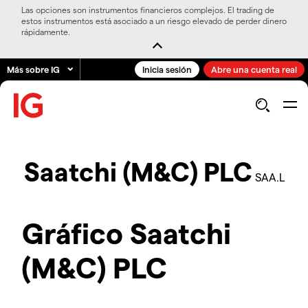
Las opciones son instrumentos financieros complejos. El trading de
estos instrumentos está asociado a un riesgo elevado de perder dinero
rápidamente.
Más sobre IG
Inicia sesión
Abre una cuenta real
Saatchi (M&C) PLC
SAA.L
Gráfico Saatchi
(M&C) PLC