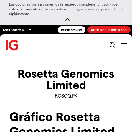
Las opciones son instrumentos financieros complejos. El trading de
estos instrumentos está asociado a un riesgo elevado de perder dinero
rápidamente.
Más sobre IG
Inicia sesión
Abre una cuenta real
Rosetta Genomics
Limited
ROSGQ.PK
Gráfico Rosetta
Genomics Limited