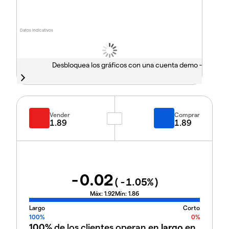
Datos indicativos
Desbloquea los gráficos con una cuenta demo -
Vender
Comprar
1.89
1.89
-0.02
(
-1.05
%)
Máx:
1.92
Mín:
1.86
Largo
Corto
100%
0%
100%
de los clientes operan en
largo
en