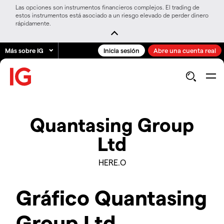
Las opciones son instrumentos financieros complejos. El trading de
estos instrumentos está asociado a un riesgo elevado de perder dinero
rápidamente.
Más sobre IG
Inicia sesión
Abre una cuenta real
Quantasing Group
Ltd
HERE.O
Gráfico Quantasing
Group Ltd