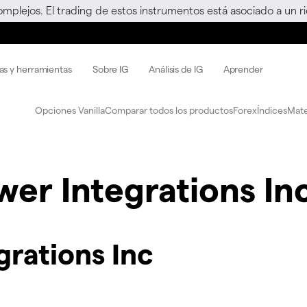
omplejos. El trading de estos instrumentos está asociado a un 
as y herramientas
Sobre IG
Análisis de IG
Aprender
Opciones Vanilla
Comparar todos los productos
Forex
Índices
Mate
wer Integrations In
grations Inc