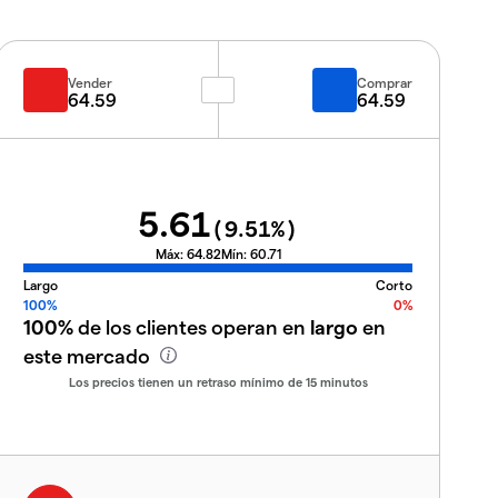
Vender
Comprar
64.59
64.59
5.61
(
9.51
%)
Máx:
64.82
Mín:
60.71
Largo
Corto
100%
0%
100%
de los clientes operan en
largo
en
este mercado
Los precios tienen un retraso mínimo de 15 minutos