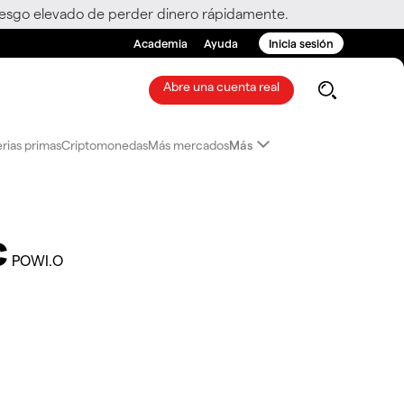
riesgo elevado de perder dinero rápidamente.
Academia
Ayuda
Inicia sesión
Abre una cuenta real
rias primas
Criptomonedas
Más mercados
Más
c
POWI.O