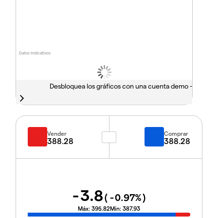
Datos indicativos
Desbloquea los gráficos con una cuenta demo -
Vender
Comprar
388.28
388.28
-3.8
(
-0.97
%)
Máx:
395.82
Mín:
387.93