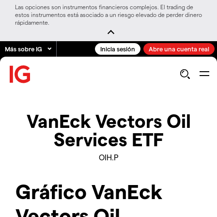
Las opciones son instrumentos financieros complejos. El trading de
estos instrumentos está asociado a un riesgo elevado de perder dinero
rápidamente.
Más sobre IG
Inicia sesión
Abre una cuenta real
VanEck Vectors Oil
Services ETF
OIH.P
Gráfico VanEck
Vectors Oil