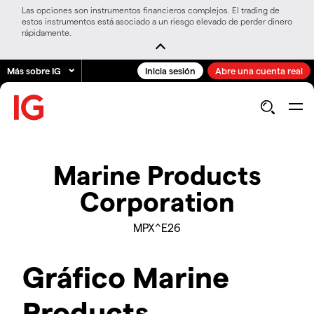
Las opciones son instrumentos financieros complejos. El trading de
estos instrumentos está asociado a un riesgo elevado de perder dinero
rápidamente.
Más sobre IG
Inicia sesión
Abre una cuenta real
Marine Products
Corporation
MPX^E26
Gráfico Marine
Products