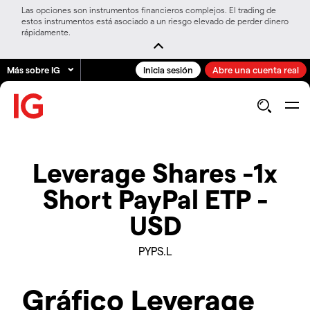
Las opciones son instrumentos financieros complejos. El trading de
estos instrumentos está asociado a un riesgo elevado de perder dinero
rápidamente.
Más sobre IG
Inicia sesión
Abre una cuenta real
Leverage Shares -1x
Short PayPal ETP -
USD
PYPS.L
Gráfico Leverage