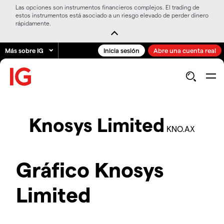
Las opciones son instrumentos financieros complejos. El trading de
estos instrumentos está asociado a un riesgo elevado de perder dinero
rápidamente.
Más sobre IG
Inicia sesión
Abre una cuenta real
Knosys Limited
KNO.AX
Gráfico Knosys
Limited