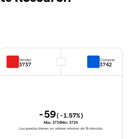
Vender
Comprar
3737
3742
-59
(
-1.57
%)
Máx:
3734
Mín:
3726
Los precios tienen un retraso mínimo de 15 minutos