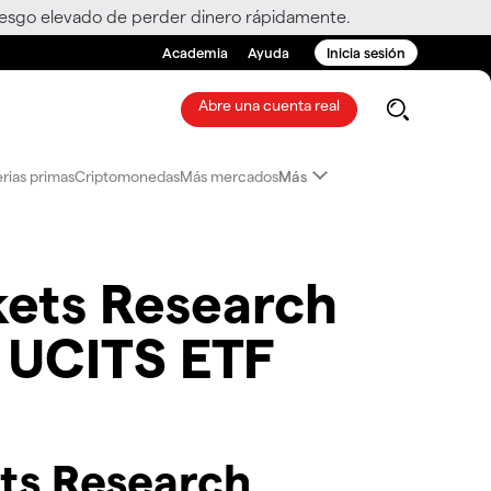
riesgo elevado de perder dinero rápidamente.
Academia
Ayuda
Inicia sesión
Abre una cuenta real
rias primas
Criptomonedas
Más mercados
Más
ets Research
e UCITS ETF
ts Research