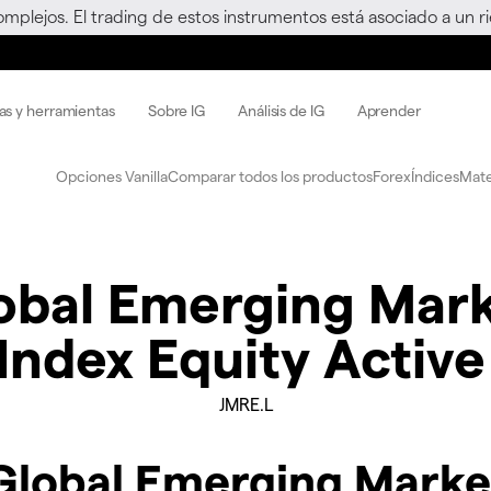
omplejos. El trading de estos instrumentos está asociado a un 
as y herramientas
Sobre IG
Análisis de IG
Aprender
Opciones Vanilla
Comparar todos los productos
Forex
Índices
Mate
obal Emerging Mark
ndex Equity Activ
JMRE.L
Global Emerging Marke