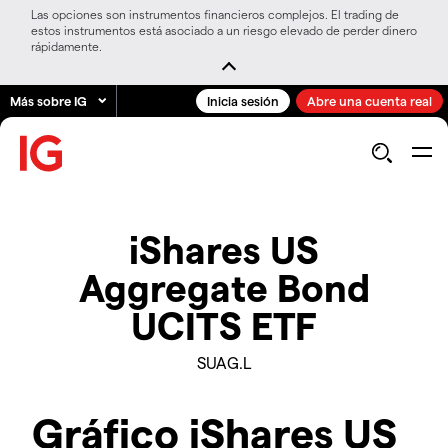
Las opciones son instrumentos financieros complejos. El trading de
estos instrumentos está asociado a un riesgo elevado de perder dinero
rápidamente.
Más sobre IG
Inicia sesión
Abre una cuenta real
iShares US
Aggregate Bond
UCITS ETF
SUAG.L
Gráfico iShares US