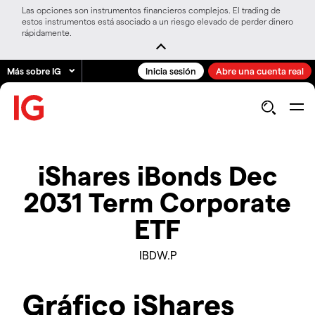
Las opciones son instrumentos financieros complejos. El trading de
estos instrumentos está asociado a un riesgo elevado de perder dinero
rápidamente.
Más sobre IG
Inicia sesión
Abre una cuenta real
iShares iBonds Dec
2031 Term Corporate
ETF
IBDW.P
Gráfico iShares