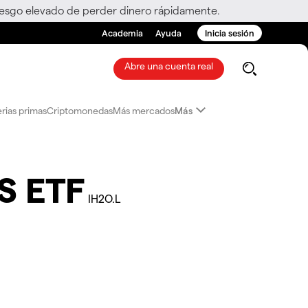
riesgo elevado de perder dinero rápidamente.
Academia
Ayuda
Inicia sesión
Abre una cuenta real
rias primas
Criptomonedas
Más mercados
Más
S ETF
IH2O.L