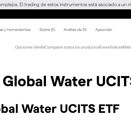
omplejos. El trading de estos instrumentos está asociado a un 
as y herramientas
Sobre IG
Análisis de IG
Aprender
Opciones Vanilla
Comparar todos los productos
Forex
Índices
Mate
 Global Water UCIT
obal Water UCITS ETF