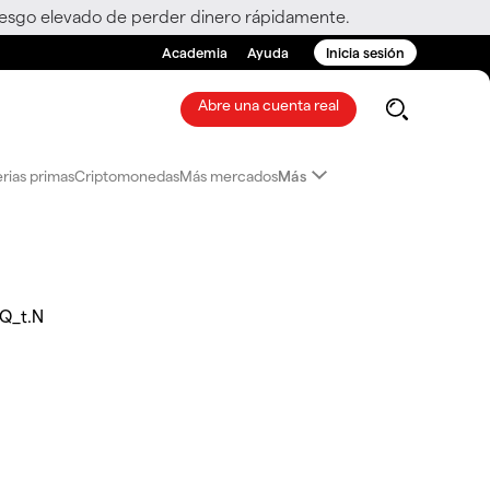
riesgo elevado de perder dinero rápidamente.
Academia
Ayuda
Inicia sesión
Abre una cuenta real
rias primas
Criptomonedas
Más mercados
Más
Q_t.N