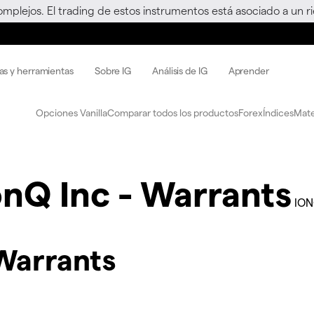
omplejos. El trading de estos instrumentos está asociado a un 
as y herramientas
Sobre IG
Análisis de IG
Aprender
Opciones Vanilla
Comparar todos los productos
Forex
Índices
Mate
onQ Inc - Warrants
ION
 Warrants