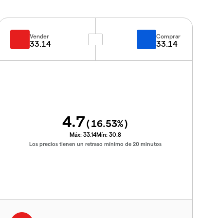
Vender
Comprar
33.14
33.14
4.7
(
16.53
%)
Máx:
33.14
Mín:
30.8
Los precios tienen un retraso mínimo de 20 minutos