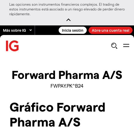
Las opciones son instrumentos financieros complejos. El trading de
estos instrumentos está asociado a un riesgo elevado de perder dinero
rápidamente.
Más sobre IG
Inicia sesión
Abre una cuenta real
Forward Pharma A/S
FWPAY.PK^B24
Gráfico Forward
Pharma A/S