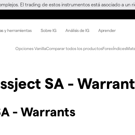
omplejos. El trading de estos instrumentos está asociado a un 
as y herramientas
Sobre IG
Análisis de IG
Aprender
Opciones Vanilla
Comparar todos los productos
Forex
Índices
Mate
ssject SA - Warrant
SA - Warrants