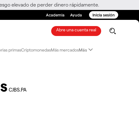
riesgo elevado de perder dinero rápidamente.
Academia
Ayuda
Inicia sesión
Abre una cuenta real
rias primas
Criptomonedas
Más mercados
Más
s
CJBS.PA