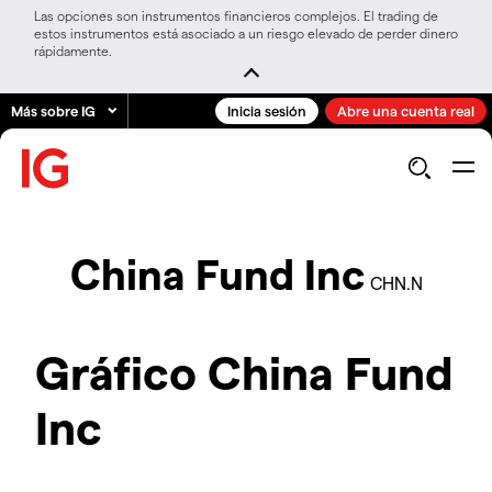
Las opciones son instrumentos financieros complejos. El trading de
estos instrumentos está asociado a un riesgo elevado de perder dinero
rápidamente.
Más sobre IG
Inicia sesión
Abre una cuenta real
China Fund Inc
CHN.N
Gráfico China Fund
Inc