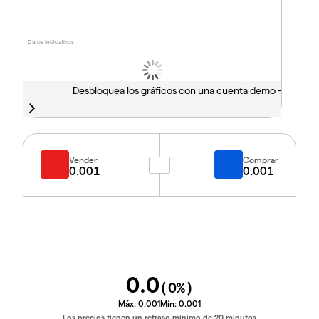
Datos indicativos
Desbloquea los gráficos con una cuenta demo -
Vender
Comprar
0.001
0.001
0.0
(
0
%)
Máx:
0.001
Mín:
0.001
Los precios tienen un retraso mínimo de 20 minutos