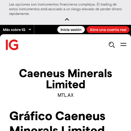
Las opciones son instrumentos financieros complejos. El trading de
estos instrumentos está asociado a un riesgo elevado de perder dinero
rápidamente.
Más sobre IG
Inicia sesión
Abre una cuenta real
Caeneus Minerals
Limited
MTL.AX
Gráfico Caeneus
Minerals Limited