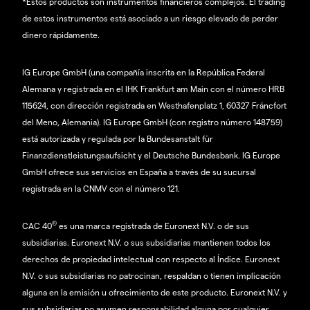
*Estos productos son instrumentos financieros complejos. El trading
de estos instrumentos está asociado a un riesgo elevado de perder
dinero rápidamente.
IG Europe GmbH (una compañía inscrita en la República Federal
Alemana y registrada en el IHK Frankfurt am Main con el número HRB
115624, con dirección registrada en Westhafenplatz 1, 60327 Fráncfort
del Meno, Alemania). IG Europe GmbH (con registro número 148759)
está autorizada y regulada por la Bundesanstalt für
Finanzdienstleistungsaufsicht y el Deutsche Bundesbank. IG Europe
GmbH ofrece sus servicios en España a través de su sucursal
registrada en la CNMV con el número 121.
®
CAC 40
es una marca registrada de Euronext N.V. o de sus
subsidiarias. Euronext N.V. o sus subsidiarias mantienen todos los
derechos de propiedad intelectual con respecto al Índice. Euronext
N.V. o sus subsidiarias no patrocinan, respaldan o tienen implicación
alguna en la emisión u ofrecimiento de este producto. Euronext N.V. y
sus subsidiarias no asumen responsabilidad alguna por cualquier