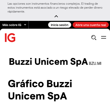
Las opciones son instrumentos financieros complejos. El trading de
estos instrumentos está asociado a un riesgo elevado de perder dinero
rápidamente.
Más sobre IG
Inicia sesión
Abre una cuenta real
Buzzi Unicem SpA
BZU.MI
Gráfico Buzzi
Unicem SpA